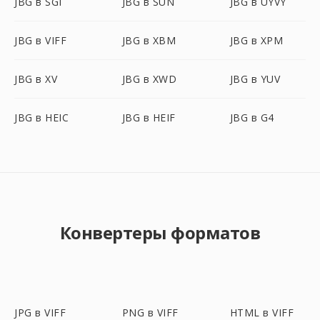
JBG в SGI
JBG в SUN
JBG в UYVY
JBG в VIFF
JBG в XBM
JBG в XPM
JBG в XV
JBG в XWD
JBG в YUV
JBG в HEIC
JBG в HEIF
JBG в G4
Конвертеры форматов
JPG в VIFF
PNG в VIFF
HTML в VIFF