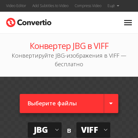
Video Editor
Add Subtitles to Video
Compress Video
Ещё
Конвертер JBG в VIFF
Конвертируйте JBG-изображения в VIFF —
бесплатно
Выберите файлы
JBG
VIFF
в