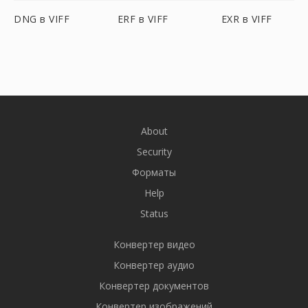
DNG в VIFF
ERF в VIFF
EXR в VIFF
About
Security
Форматы
Help
Status
Конвертер видео
Конвертер аудио
Конвертер документов
Конвертер изображений