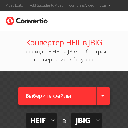
Video Editor
Add Subtitles to Video
Compress Video
Ещё
Конвертер HEIF в JBIG
Переход с HEIF на JBIG — быстрая
конвертация в браузере
Выберите файлы
HEIF
JBIG
в