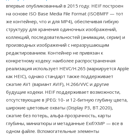
впервые опубликованный в 2015 году. HEIF построен
на основе ISO Base Media File Format (ISOBMFF — тот
же контейнер, что и для MP4), обеспечивая гибкую
структуру для хранения одиночных изображений,
коллекций, последовательностей (анимации, серии) и
производных изображений с неразрушающим
редактированием. Контейнер не привязан к
конкретному кодеку: наиболее распространенная
реализация использует HEVC/H.265 (маркируется Apple
как HEIC), однако стандарт также поддерживает
сжатие AV1 (вариант AVIF), H.266/VVC и другие
будущие кодеки. HEIF поддерживает возможности,
отсутствующие в JPEG: 10- и 12-битную глубину цвета,
широкие цветовые охваты (Display P3, BT.2020),
сжатие без потерь, альфа-прозрачность, карты
глубины, миниатюры и метаданные Exif/XMP — все в
одном файле. Вспомогательные элементы