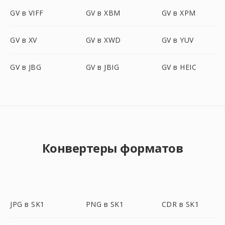
GV в VIFF
GV в XBM
GV в XPM
GV в XV
GV в XWD
GV в YUV
GV в JBG
GV в JBIG
GV в HEIC
Конвертеры форматов
JPG в SK1
PNG в SK1
CDR в SK1