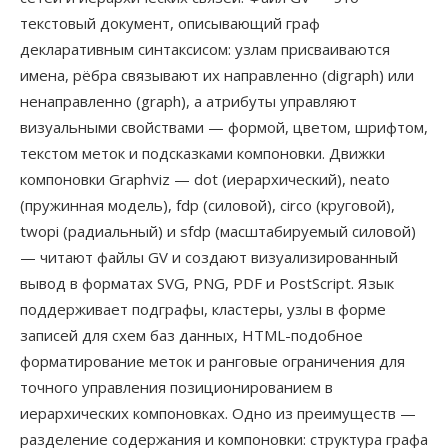
текстовый документ, описывающий граф
декларативным синтаксисом: узлам присваиваются
имена, рёбра связывают их направленно (digraph) или
ненаправленно (graph), а атрибуты управляют
визуальными свойствами — формой, цветом, шрифтом,
текстом меток и подсказками компоновки. Движки
компоновки Graphviz — dot (иерархический), neato
(пружинная модель), fdp (силовой), circo (круговой),
twopi (радиальный) и sfdp (масштабируемый силовой)
— читают файлы GV и создают визуализированный
вывод в форматах SVG, PNG, PDF и PostScript. Язык
поддерживает подграфы, кластеры, узлы в форме
записей для схем баз данных, HTML-подобное
форматирование меток и ранговые ограничения для
точного управления позиционированием в
иерархических компоновках. Одно из преимуществ —
разделение содержания и компоновки: структура графа