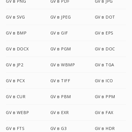
GV в PNG
GV в PDF
GV в JPG
GV в SVG
GV в JPEG
GV в DOT
GV в BMP
GV в GIF
GV в EPS
GV в DOCX
GV в PGM
GV в DOC
GV в JP2
GV в WBMP
GV в TGA
GV в PCX
GV в TIFF
GV в ICO
GV в CUR
GV в PBM
GV в PPM
GV в WEBP
GV в EXR
GV в FAX
GV в FTS
GV в G3
GV в HDR