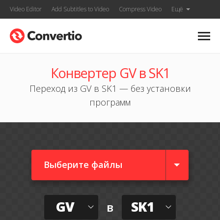
Video Editor
Add Subtitles to Video
Compress Video
Ещё
Конвертер GV в SK1
Переход из GV в SK1 — без установки
программ
Выберите файлы
GV
SK1
в