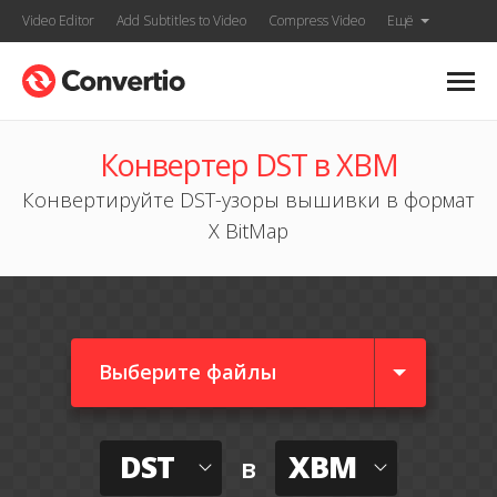
Video Editor
Add Subtitles to Video
Compress Video
Ещё
Конвертер DST в XBM
Конвертируйте DST-узоры вышивки в формат
X BitMap
Выберите файлы
DST
XBM
в