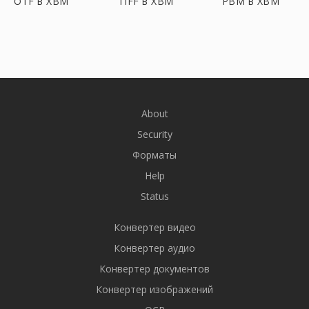
OTF в XBM
TIFF в XBM
PBM в XBM
About
Security
Форматы
Help
Status
Конвертер видео
Конвертер аудио
Конвертер документов
Конвертер изображений