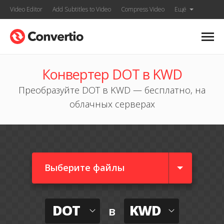
Video Editor
Add Subtitles to Video
Compress Video
Ещё
Конвертер DOT в KWD
Преобразуйте DOT в KWD — бесплатно, на
облачных серверах
Выберите файлы
DOT
KWD
в