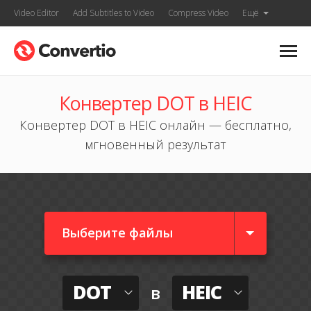
Video Editor
Add Subtitles to Video
Compress Video
Ещё
Конвертер DOT в HEIC
Конвертер DOT в HEIC онлайн — бесплатно,
мгновенный результат
Выберите файлы
DOT
HEIC
в