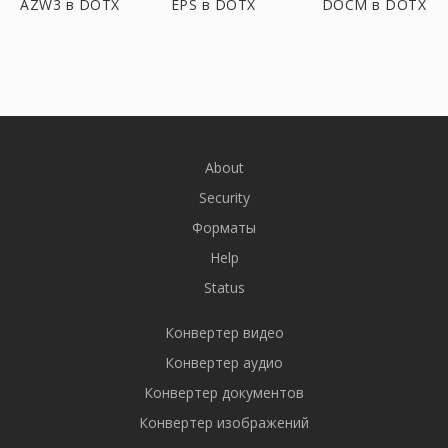
AZW3 в DOTX
EPS в DOTX
DOCM в DOTX
About
Security
Форматы
Help
Status
Конвертер видео
Конвертер аудио
Конвертер документов
Конвертер изображений