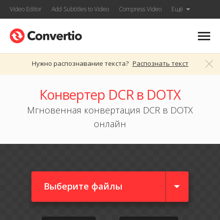
Video Editor
Add Subtitles to Video
Compress Video
Ещё
Нужно распознавание текста?
Распознать текст
Конвертер DCR в DOTX
Мгновенная конвертация DCR в DOTX
онлайн
Выберите файлы