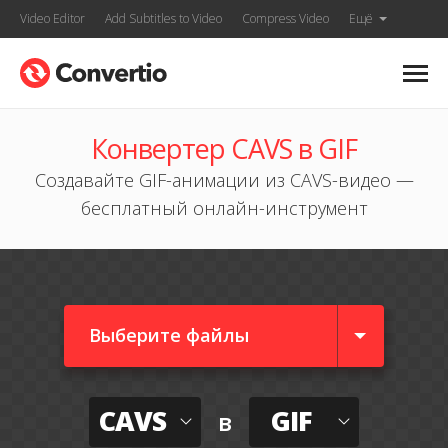
Video Editor
Add Subtitles to Video
Compress Video
Ещё
Конвертер CAVS в GIF
Создавайте GIF-анимации из CAVS-видео —
бесплатный онлайн-инструмент
Выберите файлы
CAVS
GIF
в