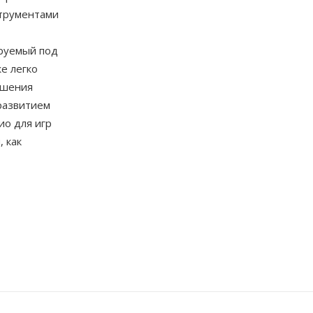
трументами
—
ируемый под
е легко
ышения
развитием
ио для игр
 как