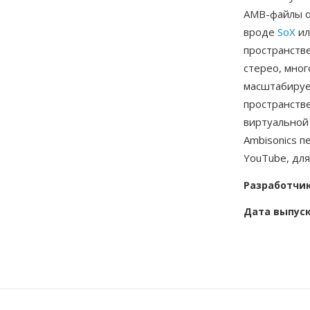
AMB-файлы о
вроде
SoX
ил
пространств
стерео, мно
масштабируе
пространстве
виртуальной 
Ambisonics п
YouTube, для
Разработчи
Дата выпус