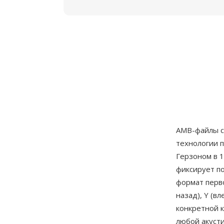
AMB-файлы с
технологии 
Герзоном в 1
фиксирует п
формат перво
назад), Y (в
конкретной 
любой акуст