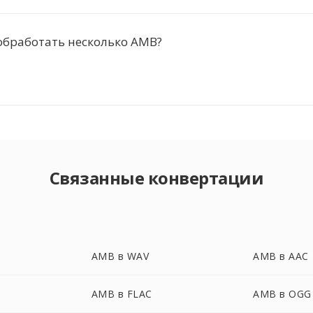
обработать несколько AMB?
Связанные конвертации
AMB в WAV
AMB в AAC
AMB в FLAC
AMB в OGG