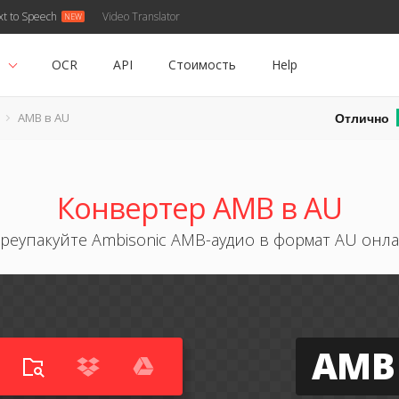
xt to Speech
Video Translator
ь
OCR
API
Стоимость
Help
Отлично
AMB в AU
Конвертер AMB в AU
реупакуйте Ambisonic AMB-аудио в формат AU онл
AMB