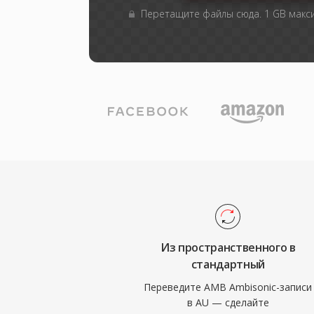
Перетащите файлы сюда. 1 GB мак
Из пространственного в
стандартный
Переведите AMB Ambisonic-записи
в AU — сделайте