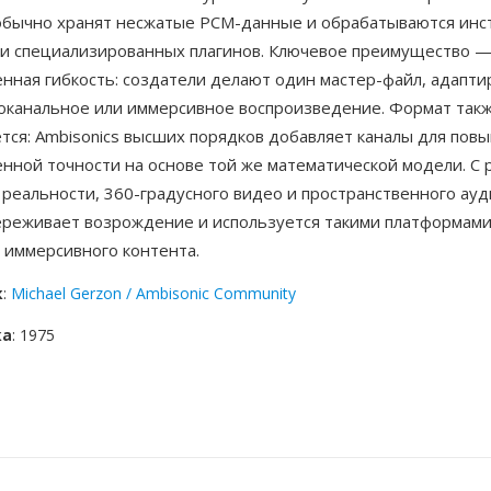
бычно хранят несжатые PCM-данные и обрабатываются инс
и специализированных плагинов. Ключевое преимущество 
енная гибкость: создатели делают один мастер-файл, адапт
гоканальное или иммерсивное воспроизведение. Формат такж
тся: Ambisonics высших порядков добавляет каналы для пов
нной точности на основе той же математической модели. С 
реальности, 360-градусного видео и пространственного ауд
ереживает возрождение и используется такими платформами,
 иммерсивного контента.
к
:
Michael Gerzon / Ambisonic Community
ка
: 1975