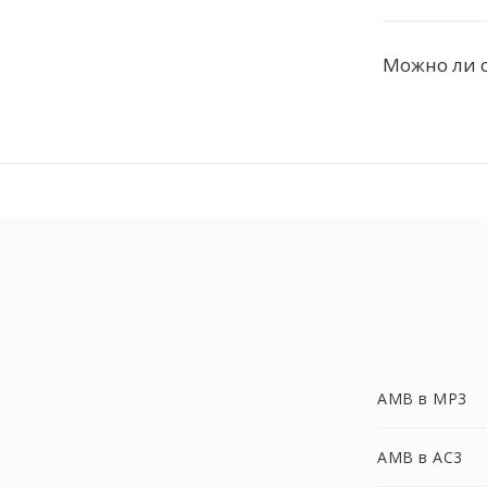
Можно ли 
AMB в MP3
AMB в AC3