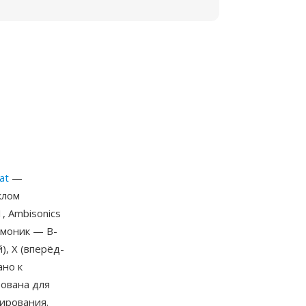
at
—
клом
, Ambisonics
рмоник — B-
), X (вперёд-
ано к
ована для
ирования.