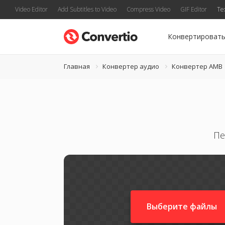
Video Editor
Add Subtitles to Video
Compress Video
GIF Editor
Te
Конвертироват
Главная
Конвертер аудио
Конвертер AMB
Пе
Выберите файлы