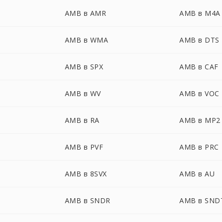
AMB в AMR
AMB в M4A
AMB в WMA
AMB в DTS
AMB в SPX
AMB в CAF
AMB в WV
AMB в VOC
AMB в RA
AMB в MP2
AMB в PVF
AMB в PRC
AMB в 8SVX
AMB в AU
AMB в SNDR
AMB в SND