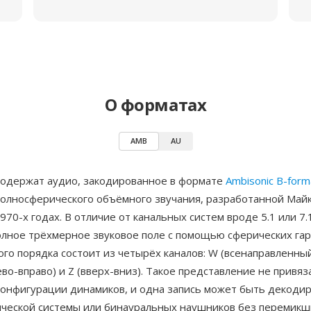
О форматах
AMB
AU
одержат аудио, закодированное в формате
Ambisonic B-form
полносферического объёмного звучания, разработанной Май
970-х годах. В отличие от канальных систем вроде 5.1 или 7.1
олное трёхмерное звуковое поле с помощью сферических га
го порядка состоит из четырёх каналов: W (всенаправленный
лево-вправо) и Z (вверх-вниз). Такое представление не привяз
конфигурации динамиков, и одна запись может быть декодир
ической системы или бинауральных наушников без перемикш