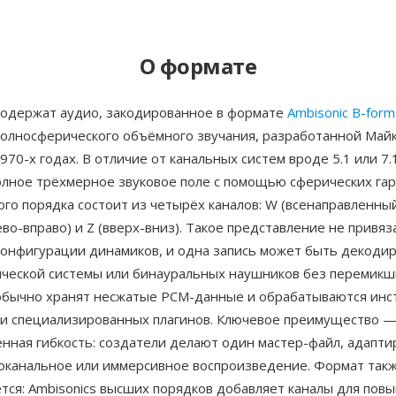
О формате
одержат аудио, закодированное в формате
Ambisonic B-form
полносферического объёмного звучания, разработанной Май
970-х годах. В отличие от канальных систем вроде 5.1 или 7.1
олное трёхмерное звуковое поле с помощью сферических га
го порядка состоит из четырёх каналов: W (всенаправленный
лево-вправо) и Z (вверх-вниз). Такое представление не привяз
конфигурации динамиков, и одна запись может быть декодир
ической системы или бинауральных наушников без перемикш
бычно хранят несжатые PCM-данные и обрабатываются инс
и специализированных плагинов. Ключевое преимущество 
енная гибкость: создатели делают один мастер-файл, адапт
гоканальное или иммерсивное воспроизведение. Формат такж
тся: Ambisonics высших порядков добавляет каналы для пов