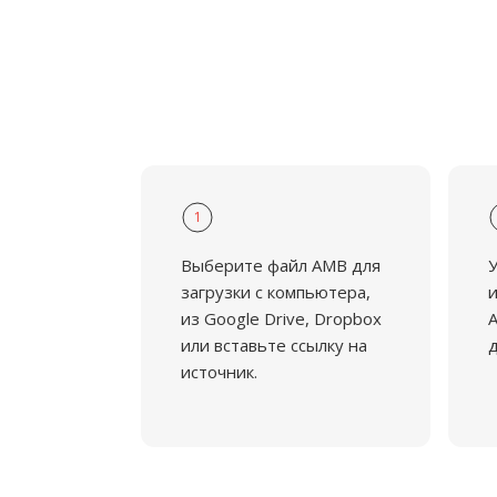
1
Выберите файл AMB для
У
загрузки с компьютера,
и
из Google Drive, Dropbox
A
или вставьте ссылку на
д
источник.