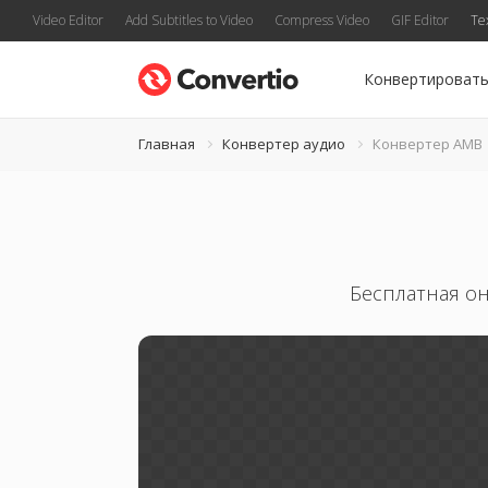
Video Editor
Add Subtitles to Video
Compress Video
GIF Editor
Te
Конвертироват
Главная
Конвертер аудио
Конвертер AMB
Бесплатная он