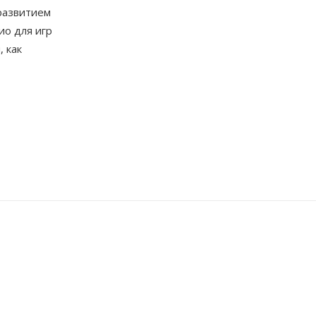
развитием
ио для игр
 как