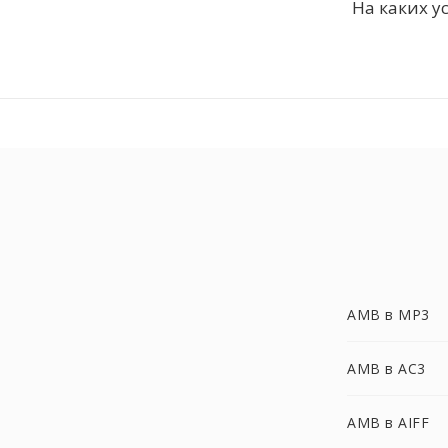
На каких у
AMB в MP3
AMB в AC3
AMB в AIFF