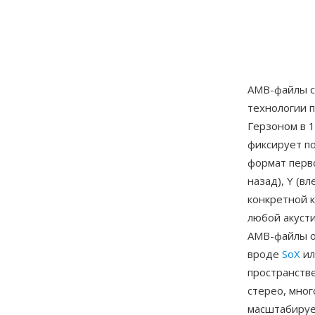
AMB-файлы с
технологии 
Герзоном в 1
фиксирует п
формат перво
назад), Y (в
конкретной 
любой акуст
AMB-файлы о
вроде
SoX
ил
пространств
стерео, мно
масштабируе