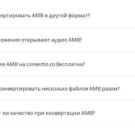
вертировать AMB в другой формат?
ложения открывают аудио AMB?
я AMB на convertio.co бесплатна?
конвертировать несколько файлов AMB разом?
 ли качество при конвертации AMB?