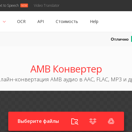
xt to Speech
Video Translator
ь
OCR
API
Стоимость
Help
Отлично
AMB Конвертер
лайн-конвертация AMB аудио в AAC, FLAC, MP3 и 
Выберите файлы