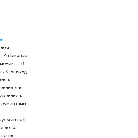
at
—
клом
, Ambisonics
рмоник — B-
), X (вперёд-
ано к
ована для
ирования.
трументами
—
ируемый под
е легко
ышения