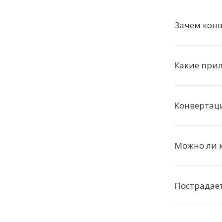
Зачем кон
Какие при
Конвертаци
Можно ли 
Пострадает