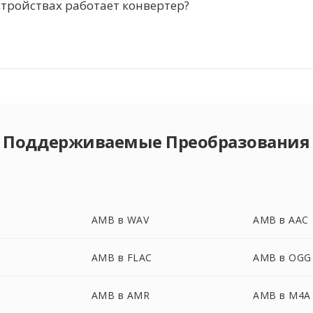
стройствах работает конвертер?
Поддерживаемые Преобразования
AMB в WAV
AMB в AAC
AMB в FLAC
AMB в OGG
AMB в AMR
AMB в M4A