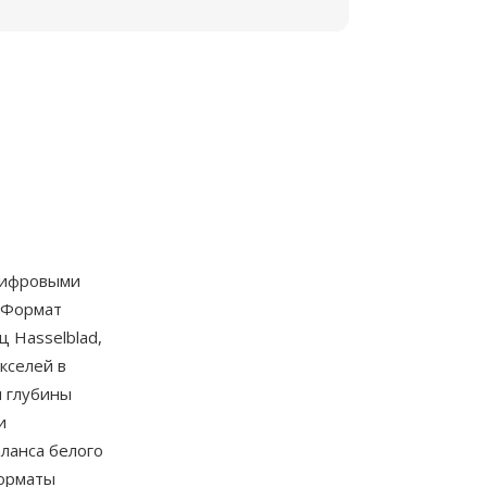
цифровыми
. Формат
 Hasselblad,
кселей в
и глубины
и
ланса белого
форматы