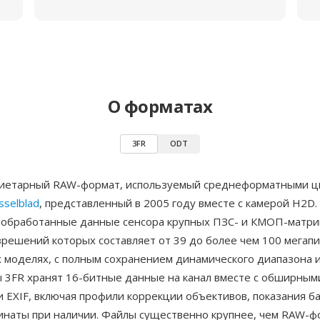
О форматах
3FR
ODT
иетарный RAW-формат, используемый среднеформатными 
sselblad
, представленный в 2005 году вместе с камерой H2D
еобработанные данные сенсора крупных ПЗС- и КМОП-матриц
решений которых составляет от 39 до более чем 100 мегапи
 моделях, с полным сохранением динамического диапазона 
ы 3FR хранят 16-битные данные на канал вместе с обширным
EXIF, включая профили коррекции объективов, показания ба
инаты при наличии. Файлы существенно крупнее, чем RAW-