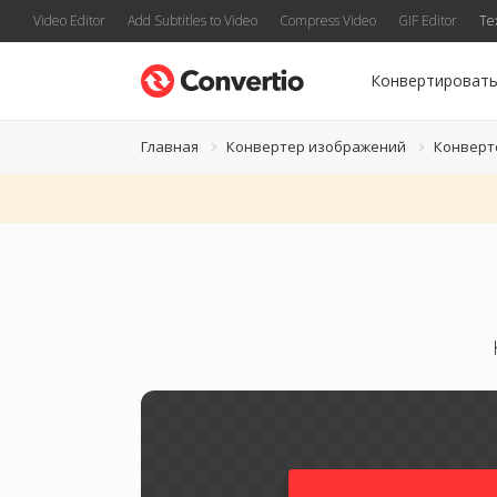
Video Editor
Add Subtitles to Video
Compress Video
GIF Editor
Te
Конвертироват
Главная
Конвертер изображений
Конверт