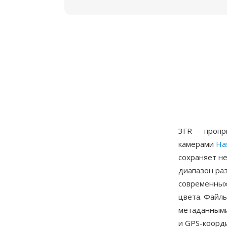
3FR — пропр
камерами
Ha
сохраняет н
диапазон раз
современных
цвета. Файл
метаданными 
и GPS-коорд