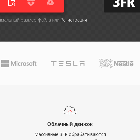
3FR
симальный размер файла или
Регистрация
Облачный движок
Массивные 3FR обрабатываются