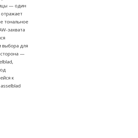
рицы — один
 отражает
е тональное
RAW-захвата
ися
м выбора для
 сторона —
lblad,
под
ейся к
asselblad