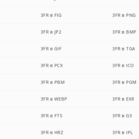
3FR в FIG
3FR в PNG
3FR в JP2
3FR в BMP
3FR в GIF
3FR в TGA
3FR в PCX
3FR в ICO
3FR в PBM
3FR в PGM
3FR в WEBP
3FR в EXR
3FR в FTS
3FR в G3
3FR в HRZ
3FR в IPL