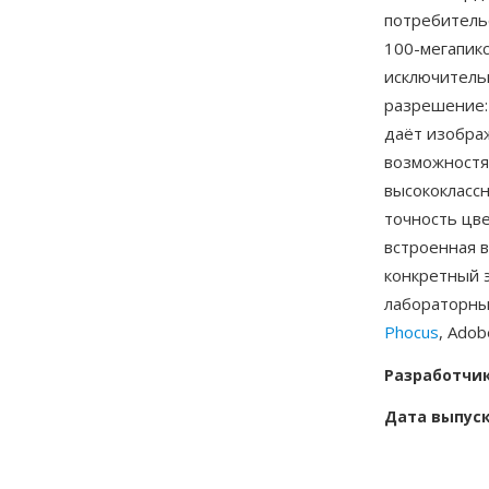
потребитель
100-мегапик
исключитель
разрешение:
даёт изобра
возможностя
высококласс
точность цве
встроенная 
конкретный 
лабораторны
Phocus
, Ado
Разработчи
Дата выпус