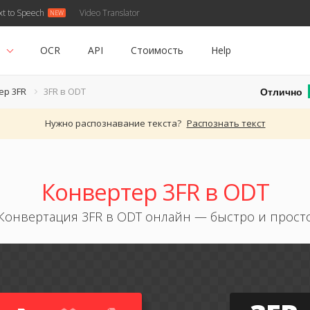
xt to Speech
Video Translator
ь
OCR
API
Стоимость
Help
Отлично
ер 3FR
3FR в ODT
Нужно распознавание текста?
Распознать текст
Конвертер 3FR в ODT
Конвертация 3FR в ODT онлайн — быстро и прост