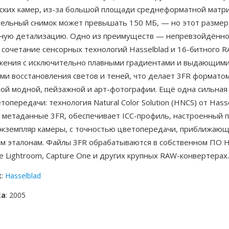
ских камер, из-за большой площади среднеформатной мат
сельный снимок может превышать 150 МБ, — но этот размер
ную детализацию. Одно из преимуществ — непревзойдённо
 сочетание сенсорных технологий Hasselblad и 16-битного 
жения с исключительно плавными градиентами и выдающим
ми восстановления светов и теней, что делает 3FR формато
ной модной, пейзажной и арт-фотографии. Ещё одна сильная
топередачи: технология Natural Color Solution (HNCS) от Hasse
в метаданные 3FR, обеспечивает ICC-профиль, настроенный 
экземпляр камеры, с точностью цветопередачи, приближающ
м эталонам. Файлы 3FR обрабатываются в собственном ПО H
be Lightroom, Capture One и других крупных RAW-конвертерах.
к
:
Hasselblad
ка
: 2005