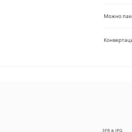
Можно пак
Конвертац
3FR в JPG