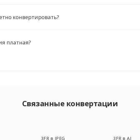
етно конвертировать?
ия платная?
Связанные конвертации
3FR в JPEG
3FR в AI