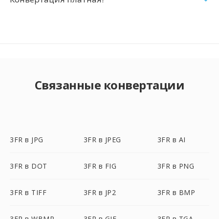
Связанные конвертации
3FR в JPG
3FR в JPEG
3FR в AI
3FR в DOT
3FR в FIG
3FR в PNG
3FR в TIFF
3FR в JP2
3FR в BMP
3FR в WBMP
3FR в GIF
3FR в TGA