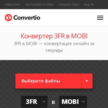
Video Editor
Add Subtitles to Video
Compress Video
Ещё
Конвертер 3FR в MOBI
3FR в MOBI — конвертация онлайн за
секунды
Выберите файлы
3FR
MOBI
в