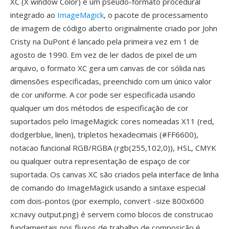
XC (X window Color) é um pseudo-formato procedural
integrado ao
ImageMagick
, o pacote de processamento
de imagem de código aberto originalmente criado por John
Cristy na DuPont é lancado pela primeira vez em 1 de
agosto de 1990. Em vez de ler dados de pixel de um
arquivo, o formato XC gera um canvas de cor sólida nas
dimensões especificadas, preenchido com um único valor
de cor uniforme. A cor pode ser especificada usando
qualquer um dos métodos de especificação de cor
suportados pelo ImageMagick: cores nomeadas X11 (red,
dodgerblue, linen), tripletos hexadecimais (#FF6600),
notacao funcional RGB/RGBA (rgb(255,102,0)), HSL, CMYK
ou qualquer outra representação de espaço de cor
suportada. Os canvas XC são criados pela interface de linha
de comando do ImageMagick usando a sintaxe especial
com dois-pontos (por exemplo, convert -size 800x600
xc:navy output.png) é servem como blocos de construcao
fundamentais nos fluxos de trabalho de composição é