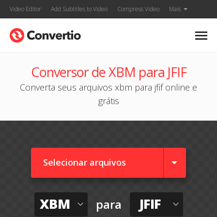
Video Editor
Add Subtitles to Video
Compress Video
Mais
Conversor de XBM para JFIF
Converta seus arquivos xbm para jfif online e
grátis
Selecionar arquivos
XBM
JFIF
para