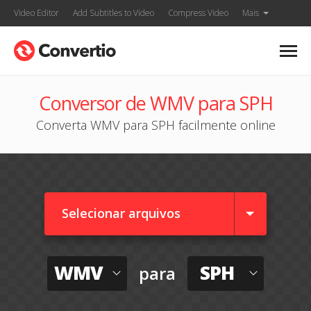
Video Editor
Add Subtitles to Video
Compress Video
Mais
Conversor de WMV para SPH
Converta WMV para SPH facilmente online
Selecionar arquivos
WMV
SPH
para