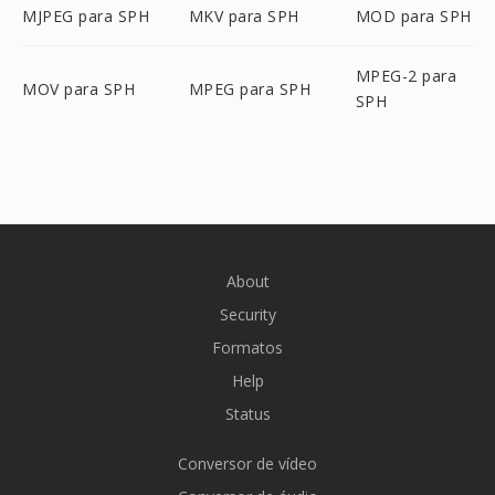
MJPEG para SPH
MKV para SPH
MOD para SPH
MPEG-2 para
MOV para SPH
MPEG para SPH
SPH
About
Security
Formatos
Help
Status
Conversor de vídeo