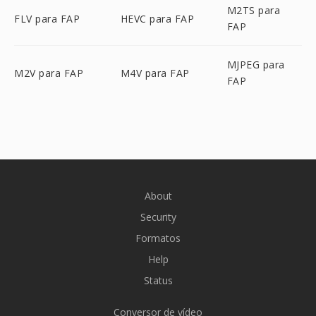
M2TS para
FLV para FAP
HEVC para FAP
FAP
MJPEG para
M2V para FAP
M4V para FAP
FAP
About
Security
Formatos
Help
Status
Conversor de vídeo