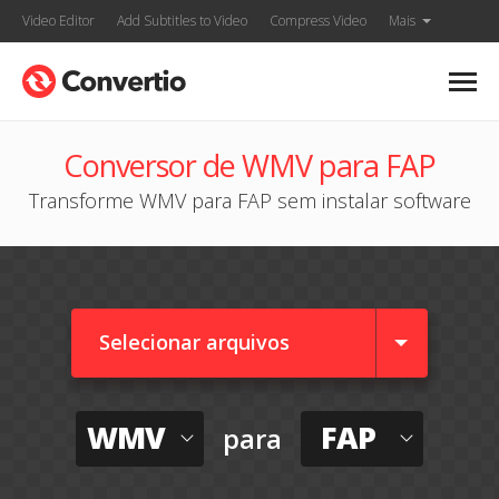
Video Editor
Add Subtitles to Video
Compress Video
Mais
Conversor de WMV para FAP
Transforme WMV para FAP sem instalar software
Selecionar arquivos
WMV
FAP
para