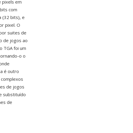
e pixels em
bits com
 (32 bits), e
r pixel. O
por suites de
o de jogos ao
 o TGA foi um
 tornando-o o
 onde
a é outro
s complexos
res de jogos
 substituído
nes de