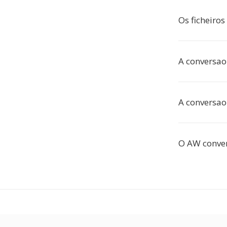
Os ficheir
A conversao
A conversao
O AW conver