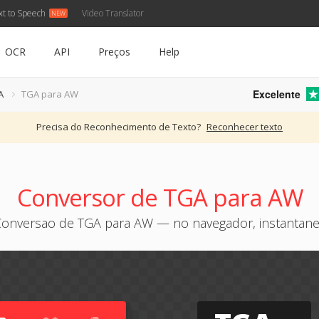
xt to Speech
Video Translator
OCR
API
Preços
Help
Excelente
A
TGA para AW
Precisa do Reconhecimento de Texto?
Reconhecer texto
Conversor de TGA para AW
onversao de TGA para AW — no navegador, instantan