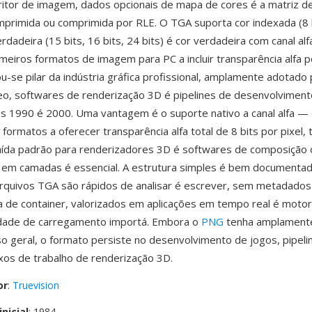
ritor de imagem, dados opcionais de mapa de cores é a matriz d
primida ou comprimida por RLE. O TGA suporta cor indexada (8 
erdadeira (15 bits, 16 bits, 24 bits) é cor verdadeira com canal alfa
imeiros formatos de imagem para PC a incluir transparência alfa po
u-se pilar da indústria gráfica profissional, amplamente adotado 
eo, softwares de renderização 3D é pipelines de desenvolviment
s 1990 é 2000. Uma vantagem é o suporte nativo a canal alfa —
formatos a oferecer transparência alfa total de 8 bits por pixel,
aída padrão para renderizadores 3D é softwares de composição
 em camadas é essencial. A estrutura simples é bem documentad
arquivos TGA são rápidos de analisar é escrever, sem metadado
 de container, valorizados em aplicações em tempo real é moto
idade de carregamento importá. Embora o
PNG
tenha amplamente
o geral, o formato persiste no desenvolvimento de jogos, pipeli
uxos de trabalho de renderização 3D.
or
:
Truevision
nicial
: 1984