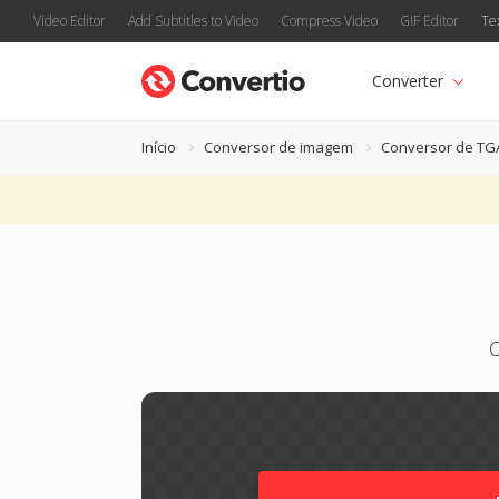
Video Editor
Add Subtitles to Video
Compress Video
GIF Editor
Te
Converter
Início
Conversor de imagem
Conversor de TG
C