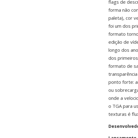
flags de desc
forma não com
paleta), cor v
foi um dos pr
formato torno
edição de víd
longo dos ano
dos primeiros 
formato de s
transparência
ponto forte: 
ou sobrecarga
onde a veloc
o TGA para us
texturas é fl
Desenvolved
Lançamento i