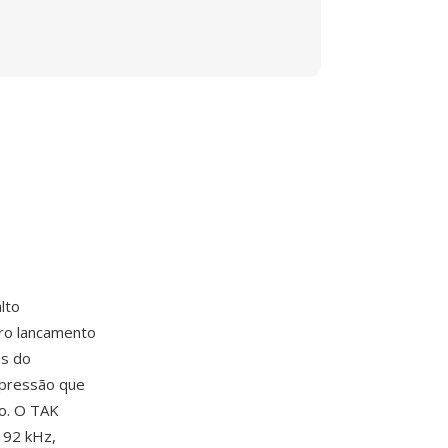
lto
ro lancamento
es do
mpressão que
do. O TAK
192 kHz,