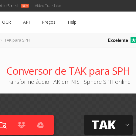
xt to Speech
Video Translator
OCR
API
Preços
Help
Excelente
TAK para SPH
Conversor de TAK para SPH
Transforme áudio TAK em NIST Sphere SPH online
TAK