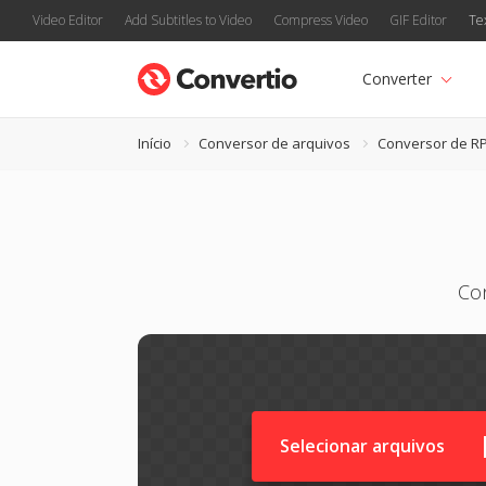
Video Editor
Add Subtitles to Video
Compress Video
GIF Editor
Te
Converter
Início
Conversor de arquivos
Conversor de R
Con
Selecionar arquivos