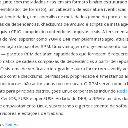
 junto com metadados ricos em um formato binário estruturado 
dentificador de formato), um cabecalho de assinatura (verificacao
 autenticidade), um cabecalho de metadados (nome do pacote, v
stas de dependências, checksums de arquivo é scripts de instalaçã
quivo CPIO comprimido contendo os arquivos reais. A ferrament
 de nível superior como YUM e DNF manipulam instalação, atuali
é remoção de pacotes RPM. Uma vantagem é o gerenciamento ab
 — pacotes RPM declaram capacidades que fornecem é requere
omática de cadeias complexas de dependências a partir de repos
O sistema de verificacao integrado é outra força: rpm --verify ver
alado contra checksums, permissões, propriedade é timestamps 
odificacoes não autorizadas ou corrupcao. O RPM serve como a
 para principais distribuições Linux corporativas incluindo
Red H
, CentOS, SUSE é openSUSE. Ao lado do DEB, o RPM é um dos do
e empacotamento Linux, sustentando o gerenciamento de softw
rvidores é estações de trabalho.
or
:
Red Hat