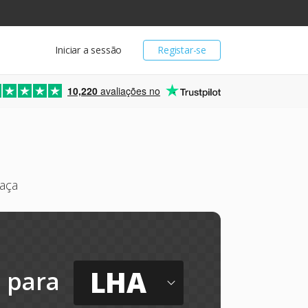
Iniciar a sessão
Registar-se
10,220
avaliações no
raça
LHA
para