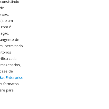
consistindo
 de
ersão,
o), e um
a rpm é
zação,
rangente de
m, permitindo
itorios
ifica cada
armazenados,
 base de
at Enterprise
is formatos
are para