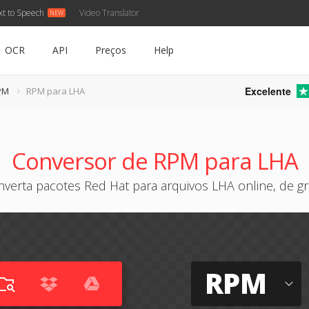
xt to Speech
Video Translator
OCR
API
Preços
Help
Excelente
PM
RPM para LHA
Conversor de RPM para LHA
verta pacotes Red Hat para arquivos LHA online, de g
RPM