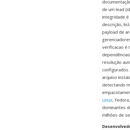
documentação
de um lead (i
integridade é
descrição, li
payload de ar
gerenciadores
verificacao 
dependências
resolução aut
configurados. 
arquivo inst
detectando m
empacotamento
Linux
, Fedora
dominantes d
milhões de se
Desenvolved