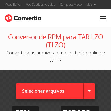
Video Editor
Add Subtitles to Video
Compress Video
Mais
Conversor de RPM para TAR.LZO
(TLZO)
Converta seus arquivos rpm para tar.lzo online e
grátis
Selecionar arquivos