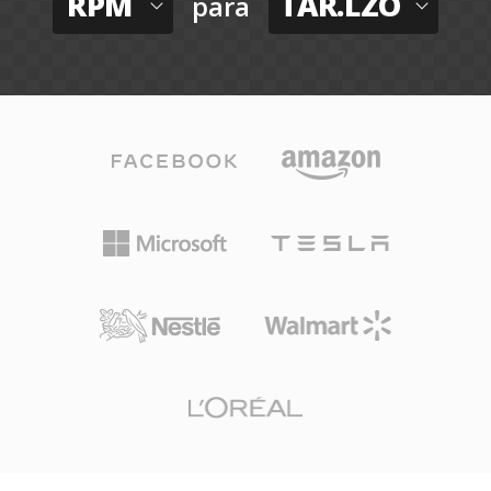
RPM
TAR.LZO
para