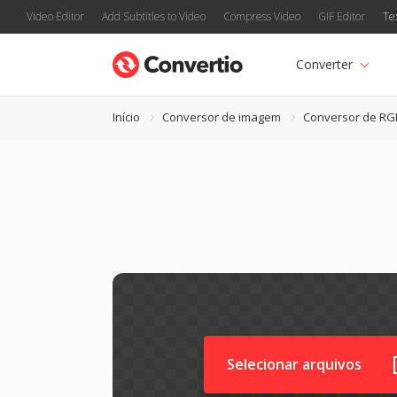
Video Editor
Add Subtitles to Video
Compress Video
GIF Editor
Te
Converter
Início
Conversor de imagem
Conversor de R
Selecionar arquivos