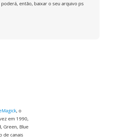
poderá, então, baixar o seu arquivo ps
eMagick
, o
 vez em 1990,
, Green, Blue
o de canais