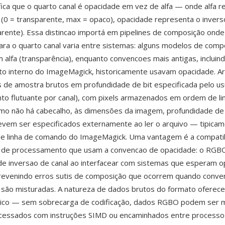
ca que o quarto canal é opacidade em vez de alfa — onde alfa r
 (0 = transparente, max = opaco), opacidade representa o invers
rente). Essa distincao importá em pipelines de composição ond
ra o quarto canal varia entre sistemas: alguns modelos de comp
 alfa (transparência), enquanto convencoes mais antigas, inclui
o interno do ImageMagick, historicamente usavam opacidade. 
de amostra brutos em profundidade de bit especificada pelo usuá
nto flutuante por canal), com pixels armazenados em ordem de li
mo não há cabecalho, às dimensões da imagem, profundidade de 
vem ser especificados externamente ao ler o arquivo — tipicam
e linha de comando do ImageMagick. Uma vantagem é a compatibi
s de processamento que usam a convencao de opacidade: o RGBO
de inversao de canal ao interfacear com sistemas que esperam 
prevenindo erros sutis de composição que ocorrem quando conv
 são misturadas. A natureza de dados brutos do formato oferece
ático — sem sobrecarga de codificação, dados RGBO podem ser
cessados com instruções SIMD ou encaminhados entre processos