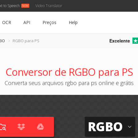
xt to Speech
Video Translator
OCR
API
Preços
Help
Excelente
GBO
RGBO para PS
Conversor de RGBO para PS
Converta seus arquivos rgbo para ps online e grátis
RGBO