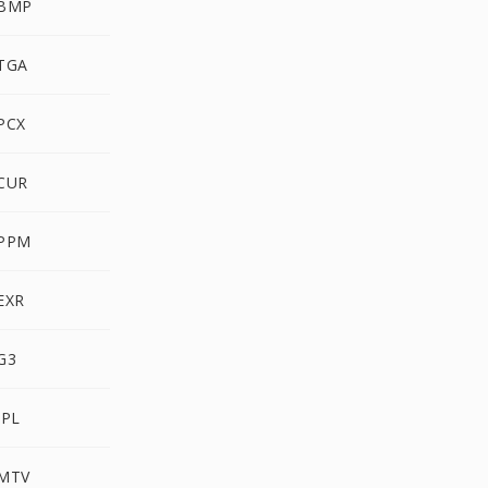
 BMP
 TGA
PCX
 CUR
 PPM
EXR
G3
IPL
 MTV