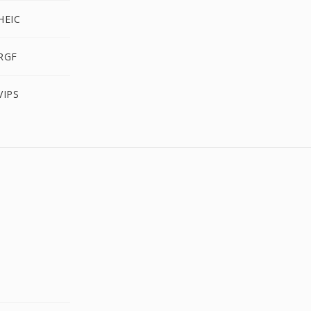
HEIC
RGF
VIPS