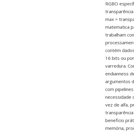
RGBO específi
transparência
max = transpa
matematica pa
trabalham com
processament
contém dados 
16 bits ou po
varredura. Co
endianness de
argumentos d
com pipeline
necessidade 
vez de alfa, 
transparência
beneficio pr
memória, pro