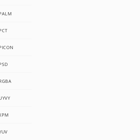
 PALM
PCT
PICON
 PSD
 RGBA
UYVY
 XPM
YUV