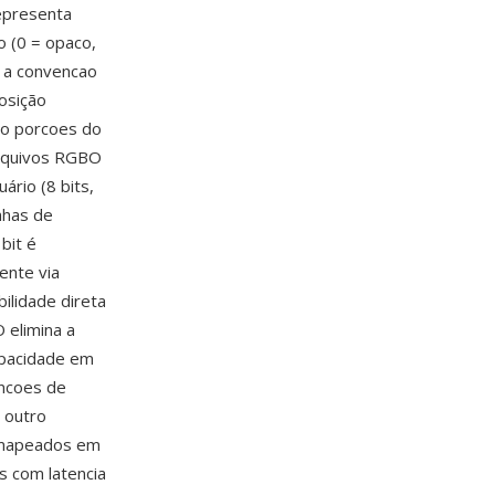
epresenta
o (0 = opaco,
e a convencao
osição
ndo porcoes do
Arquivos RGBO
rio (8 bits,
nhas de
bit é
ente via
lidade direta
 elimina a
opacidade em
encoes de
 outro
 mapeados em
 com latencia