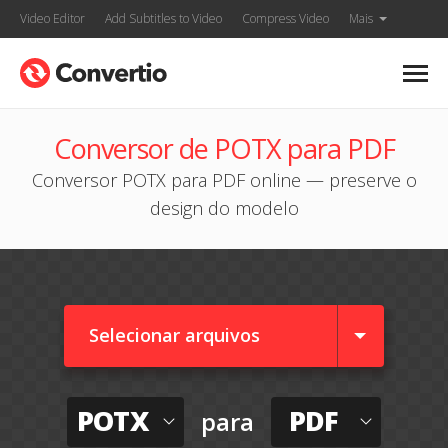
Video Editor
Add Subtitles to Video
Compress Video
Mais
Conversor de POTX para PDF
Conversor POTX para PDF online — preserve o
design do modelo
Selecionar arquivos
POTX
PDF
para