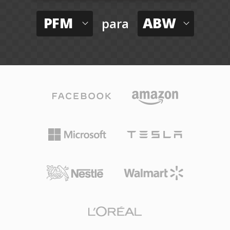
PFM
ABW
para