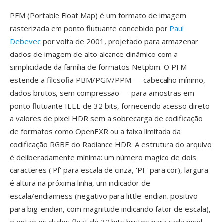
PFM (Portable Float Map) é um formato de imagem
rasterizada em ponto flutuante concebido por
Paul
Debevec
por volta de 2001, projetado para armazenar
dados de imagem de alto alcance dinâmico com a
simplicidade da família de formatos Netpbm. O PFM
estende a filosofia PBM/PGM/PPM — cabecalho mínimo,
dados brutos, sem compressão — para amostras em
ponto flutuante IEEE de 32 bits, fornecendo acesso direto
a valores de pixel HDR sem a sobrecarga de codificação
de formatos como OpenEXR ou a faixa limitada da
codificação RGBE do Radiance HDR. A estrutura do arquivo
é deliberadamente mínima: um número magico de dois
caracteres ('Pf' para escala de cinza, 'PF' para cor), largura
é altura na próxima linha, um indicador de
escala/endianness (negativo para little-endian, positivo
para big-endian, com magnitude indicando fator de escala),
e então os dados float de 32 bits brutos para cada pixel.