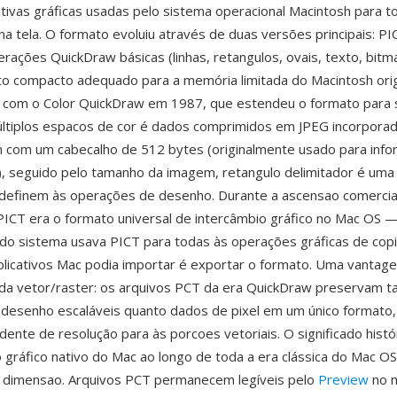
ivas gráficas usadas pelo sistema operacional Macintosh para t
na tela. O formato evoluiu através de duas versões principais: PI
erações QuickDraw básicas (linhas, retangulos, ovais, texto, bitm
 compacto adequado para a memória limitada do Macintosh orig
o com o Color QuickDraw em 1987, que estendeu o formato para 
últiplos espacos de cor é dados comprimidos em JPEG incorporad
com um cabecalho de 512 bytes (originalmente usado para inf
), seguido pelo tamanho da imagem, retangulo delimitador é uma
definem às operações de desenho. Durante a ascensao comercia
PICT era o formato universal de intercâmbio gráfico no Mac OS —
 do sistema usava PICT para todas às operações gráficas de copia
plicativos Mac podia importar é exportar o formato. Uma vantag
ida vetor/raster: os arquivos PCT da era QuickDraw preservam t
desenho escaláveis quanto dados de pixel em um único formato,
dente de resolução para às porcoes vetoriais. O significado hist
gráfico nativo do Mac ao longo de toda a era clássica do Mac O
a dimensao. Arquivos PCT permanecem legíveis pelo
Preview
no 