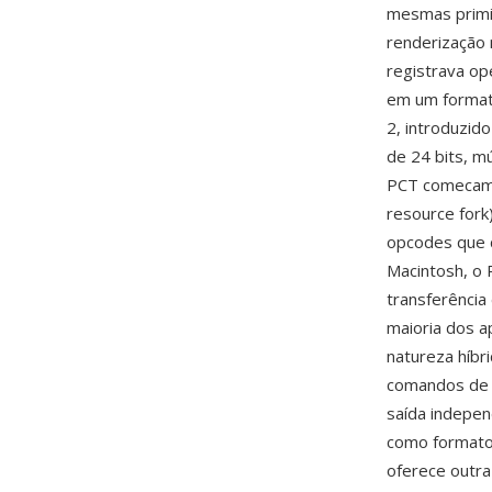
mesmas primit
renderização 
registrava op
em um formato
2, introduzid
de 24 bits, m
PCT comecam 
resource fork
opcodes que 
Macintosh, o 
transferência
maioria dos a
natureza híbr
comandos de 
saída indepen
como formato 
oferece outr