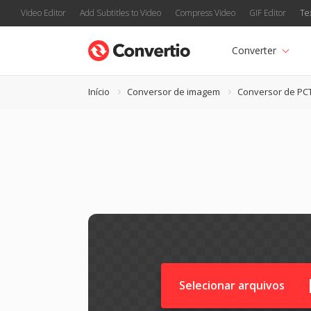
Video Editor
Add Subtitles to Video
Compress Video
GIF Editor
Te
Converter
Início
Conversor de imagem
Conversor de PC
Selecionar arquivos