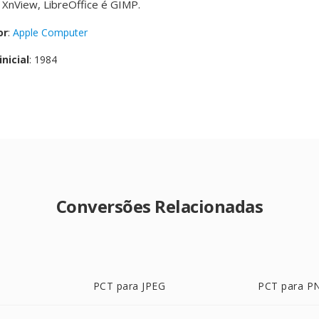
XnView, LibreOffice é GIMP.
or
:
Apple Computer
nicial
: 1984
Conversões Relacionadas
PCT para JPEG
PCT para P