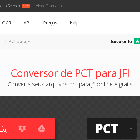
xt to Speech
Video Translator
OCR
API
Preços
Help
Excelente
T
PCT para JFI
Conversor de PCT para JFI
Converta seus arquivos pct para jfi online e grátis
PCT