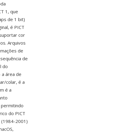
oda
CT 1, que
aps de 1 bit)
inal, é PICT
suportar cor
os. Arquivos
ormações de
 sequência de
l do
 a área de
r/colar, é a
em é a
anto
 permitindo
órico do PICT
S (1984-2001)
macOS,