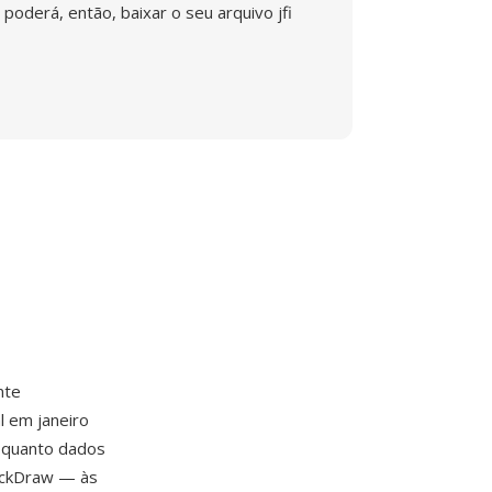
poderá, então, baixar o seu arquivo jfi
nte
l em janeiro
 quanto dados
ickDraw — às