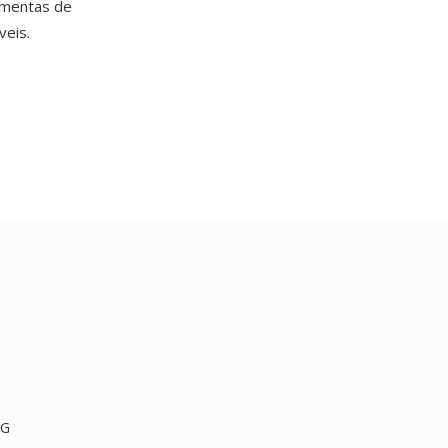
amentas de
veis.
PG