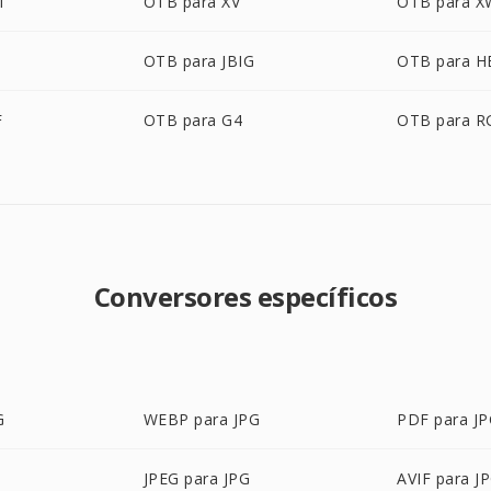
M
OTB para XV
OTB para 
OTB para JBIG
OTB para H
F
OTB para G4
OTB para R
Conversores específicos
G
WEBP para JPG
PDF para J
JPEG para JPG
AVIF para J