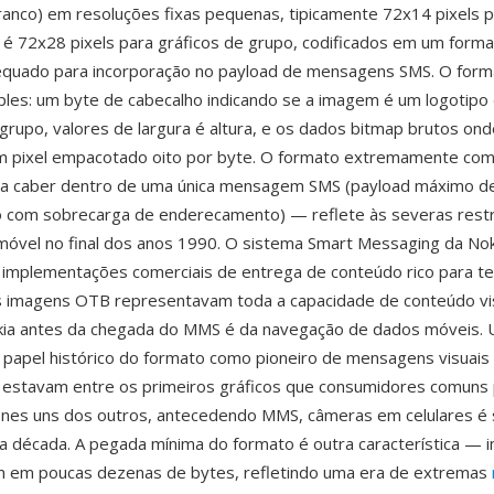
branco) em resoluções fixas pequenas, tipicamente 72x14 pixels p
é 72x28 pixels para gráficos de grupo, codificados em um forma
quado para incorporação no payload de mensagens SMS. O form
ples: um byte de cabecalho indicando se a imagem é um logotipo
 grupo, valores de largura é altura, e os dados bitmap brutos ond
m pixel empacotado oito por byte. O formato extremamente co
ra caber dentro de uma única mensagem SMS (payload máximo de
o com sobrecarga de enderecamento) — reflete às severas rest
óvel no final dos anos 1990. O sistema Smart Messaging da Nok
 implementações comerciais de entrega de conteúdo rico para t
às imagens OTB representavam toda a capacidade de conteúdo vi
kia antes da chegada do MMS é da navegação de dados móveis.
papel histórico do formato como pioneiro de mensagens visuais
estavam entre os primeiros gráficos que consumidores comuns 
fones uns dos outros, antecedendo MMS, câmeras em celulares 
 década. A pegada mínima do formato é outra característica — 
em em poucas dezenas de bytes, refletindo uma era de extremas