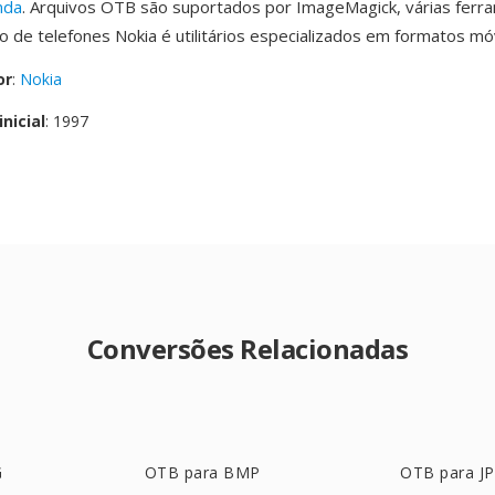
nda
. Arquivos OTB são suportados por ImageMagick, várias ferr
 de telefones Nokia é utilitários especializados em formatos mó
or
:
Nokia
nicial
: 1997
Conversões Relacionadas
G
OTB para BMP
OTB para J