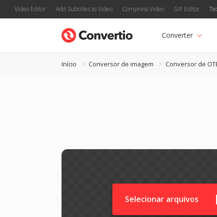
Video Editor
Add Subtitles to Video
Compress Video
GIF Editor
Te
Converter
Início
Conversor de imagem
Conversor de OT
Selecionar arquivos