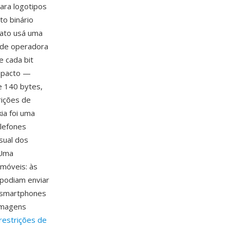
ara logotipos
to binário
ato usá uma
 de operadora
e cada bit
mpacto —
 140 bytes,
rições de
ia foi uma
elefones
sual dos
 Uma
 móveis: às
podiam enviar
é smartphones
imagens
restrições de