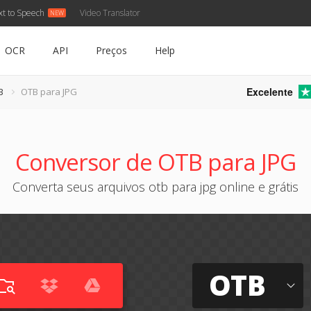
xt to Speech
Video Translator
OCR
API
Preços
Help
Excelente
B
OTB para JPG
Conversor de OTB para JPG
Converta seus arquivos otb para jpg online e grátis
OTB