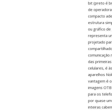
bit (preto é 
de operadora 
compacto ade
estrutura sim
ou gráfico de
representa u
projetado pa
compartilhad
comunicação m
das primeiras
celulares, é 
aparelhos No
vantagem é o 
imagens OTB 
para os tele
por quase uma
inteiras cab