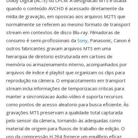
Dolby Digital (AC-3) ou LPCM. A designacao MTS é usada
quando o conteúdo AVCHD é acessado diretamente da
mídia de gravação, em oposicao aos arquivos M2TS que
normalmente se referem ao mesmo formato de transport
stream em contextos de disco Blu-ray. Filmadoras de
consumo é semi-profissionais da
Sony
, Panasonic, Canon é
outros fabricantes gravam arquivos MTS em uma
hierarquia de diretorio estruturada em cartoes de
memória ou armazenamento interno, acompanhados por
arquivos de indice é playlist que organizam os clips para
reprodução na câmera. O empacotamento em transport
stream inclui informações de temporizacao criticas para
manter a sincronizacao áudio-vídeo é suporta recursos
como pontos de acesso aleatorio para busca eficiente. Às
gravações MTS preservam a qualidade total capturada
pelo sensor da câmera, tornando-às adequadas como
material de origem para fluxos de trabalho de edição. O
uso da compressão H.264 fornece um equilíbrio eficaz