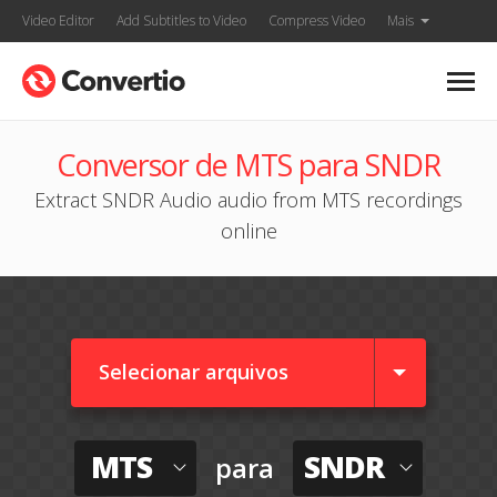
Video Editor
Add Subtitles to Video
Compress Video
Mais
Conversor de MTS para SNDR
Extract SNDR Audio audio from MTS recordings
online
Selecionar arquivos
MTS
SNDR
para