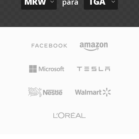
MRW
TGA
para