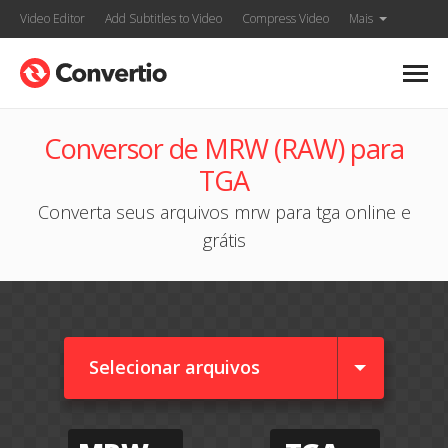
Video Editor
Add Subtitles to Video
Compress Video
Mais
Conversor de MRW (RAW) para
TGA
Converta seus arquivos mrw para tga online e
grátis
Selecionar arquivos