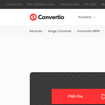
Video Editor
Add Subtitles to Video
Compress Video
GIF Editor
Te
Konversi
Beranda
Image Converter
Konverter MRW
Pilih File