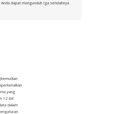
Anda dapat mengunduh tga setelahnya
(kemudian
diperkenalkan
ama yang
 12-bit
data dalam
pengaturan