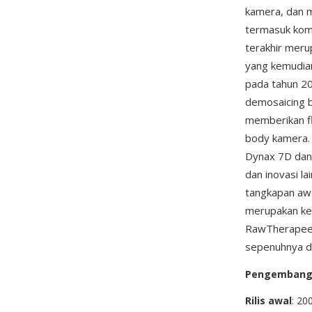
kamera, dan me
termasuk kom
terakhir meru
yang kemudian
pada tahun 20
demosaicing b
memberikan fl
body kamera. S
Dynax 7D dan 
dan inovasi l
tangkapan awal
merupakan ke
RawTherapee, 
sepenuhnya da
Pengemban
Rilis awal
: 20