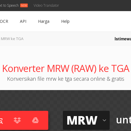
xt to Speech
Video Translator
OCR
API
Harga
Help
Istimew
MRW ke TGA
Konverter MRW (RAW) ke TGA
Konversikan file mrw ke tga secara online & gratis
MRW
un