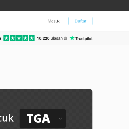
Masuk
Daftar
a
10,220
ulasan di
TGA
tuk