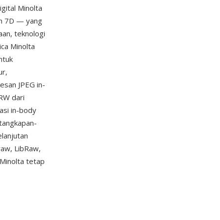
gital Minolta
an 7D — yang
an, teknologi
ica Minolta
ntuk
ur,
esan JPEG in-
MRW dari
asi in-body
 tangkapan-
elanjutan
raw, LibRaw,
Minolta tetap