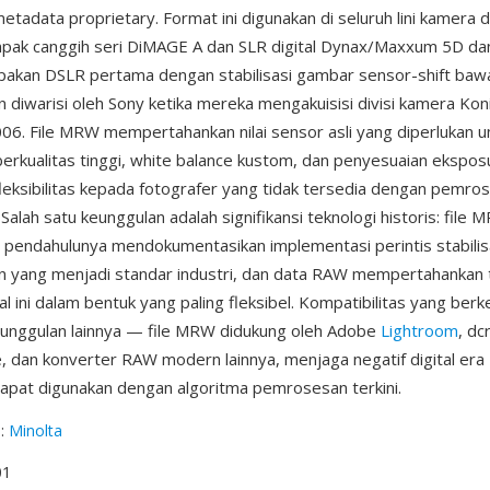
tadata proprietary. Format ini digunakan di seluruh lini kamera di
pak canggih seri DiMAGE A dan SLR digital Dynax/Maxxum 5D d
pakan DSLR pertama dengan stabilisasi gambar sensor-shift bawa
 diwarisi oleh Sony ketika mereka mengakuisisi divisi kamera Kon
06. File MRW mempertahankan nilai sensor asli yang diperlukan u
erkualitas tinggi, white balance kustom, dan penyesuaian ekspos
eksibilitas kepada fotografer yang tidak tersedia dengan pemros
alah satu keunggulan adalah signifikansi teknologi historis: file 
pendahulunya mendokumentasikan implementasi perintis stabilis
ain yang menjadi standar industri, dan data RAW mempertahankan
 ini dalam bentuk yang paling fleksibel. Kompatibilitas yang berk
unggulan lainnya — file MRW didukung oleh Adobe
Lightroom
, dc
dan konverter RAW modern lainnya, menjaga negatif digital era 
pat digunakan dengan algoritma pemrosesan terkini.
g
:
Minolta
01