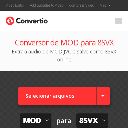
Video Editor
Add Subtitles to Video
Compress Video
Mais
Conversor de MOD para 8SVX
Extraia áudio de MOD JVC e salve como 8SVX
online
Selecionar arquivos
MOD
8SVX
para