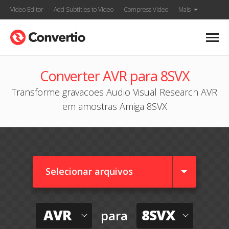
Video Editor
Add Subtitles to Video
Compress Video
Mais
Converter AVR para 8SVX
Transforme gravacoes Audio Visual Research AVR
em amostras Amiga 8SVX
Selecionar arquivos
AVR
8SVX
para