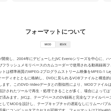
フォーマットについて
MOD
8SVX
が開発し、2004年にデビューしたJVC Everioシリーズを中心に、
びフラッシュメモリベースのカムコーダーで使用される動画録画フ
トは標準画質のMPEG-2プログラムストリーム映像をMPEG-1 Laye
igitalオーディオとともに格納し、DVDに見られるVOBファイルと構造
ます。このDVD-Videoデータとの類似性により、MODファイルは
設計されたツールで再生・処理できることが多く、場合によっては
で済みます。JVCは、テープベースのDV録画と完全なファイルベー
としてMODを設計し、テープキャプチャの遅延なしにリムーバブ
座にコンピュータアクセスが可能です。フォーマットは720x480 (N