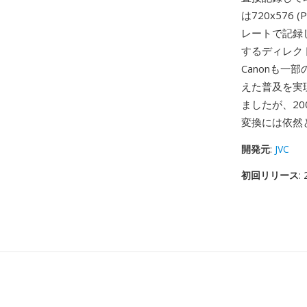
は720x57
レートで記録
するディレク
Canonも一
えた普及を実
ましたが、2
変換には依然
開発元
:
JVC
初回リリース
: