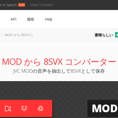
xt to Speech
Video Translator
API
価格
Help
素晴らしい
MOD から 8SVX に
MOD から 8SVX コンバーター
JVC MODの音声を抽出して8SVXとして保存
MOD