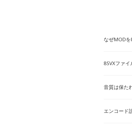
なぜMODを
8SVXファ
音質は保た
エンコード