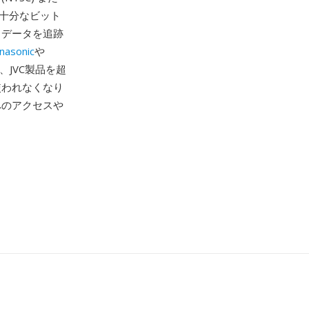
に十分なビット
トデータを追跡
nasonic
や
、JVC製品を超
使われなくなり
へのアクセスや