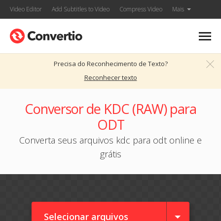
Video Editor
Add Subtitles to Video
Compress Video
Mais
Precisa do Reconhecimento de Texto?
Reconhecer texto
Conversor de KDC (RAW) para
ODT
Converta seus arquivos kdc para odt online e
grátis
Selecionar arquivos