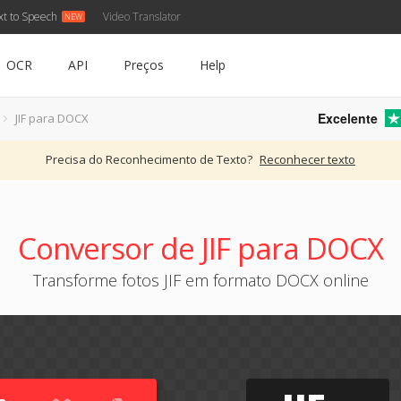
xt to Speech
Video Translator
OCR
API
Preços
Help
Excelente
JIF para DOCX
Precisa do Reconhecimento de Texto?
Reconhecer texto
Conversor de JIF para DOCX
Transforme fotos JIF em formato DOCX online