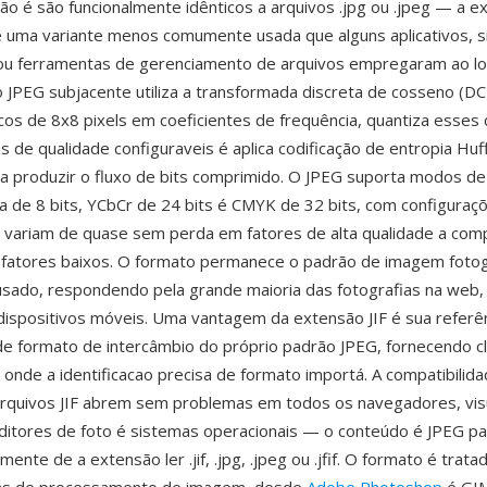
o é são funcionalmente idênticos a arquivos .jpg ou .jpeg — a e
 uma variante menos comumente usada que alguns aplicativos, 
 ou ferramentas de gerenciamento de arquivos empregaram ao lo
JPEG subjacente utiliza a transformada discreta de cosseno (DC
cos de 8x8 pixels em coeficientes de frequência, quantiza esses 
s de qualidade configuraveis é aplica codificação de entropia Hu
ra produzir o fluxo de bits comprimido. O JPEG suporta modos d
za de 8 bits, YCbCr de 24 bits é CMYK de 32 bits, com configuraç
 variam de quase sem perda em fatores de alta qualidade a co
 fatores baixos. O formato permanece o padrão de imagem fotog
sado, respondendo pela grande maioria das fotografias na web
 dispositivos móveis. Uma vantagem da extensão JIF é sua referên
de formato de intercâmbio do próprio padrão JPEG, fornecendo cl
onde a identificacao precisa de formato importá. A compatibilida
arquivos JIF abrem sem problemas em todos os navegadores, vis
itores de foto é sistemas operacionais — o conteúdo é JPEG p
nte de a extensão ler .jif, .jpg, .jpeg ou .jfif. O formato é trat