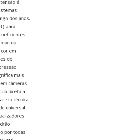
xtensão é
sistemas
ngo dos anos.
T) para
coeficientes
ffman ou
e cor em
ões de
mpressão
ráfica mais
, em câmeras
cia direta a
areza técnica
de universal
ualizadores
adrão
ado por todas