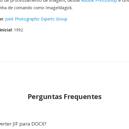
as de processamento de imagem, desde
Adobe Photoshop
é GI
e linha de comando como ImageMagick.
or
:
Joint Photographic Experts Group
nicial
: 1992
Perguntas Frequentes
erter JIF para DOCX?