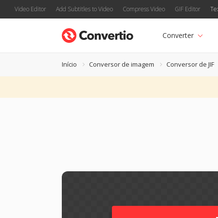
Video Editor
Add Subtitles to Video
Compress Video
GIF Editor
Te
Converter
Início
Conversor de imagem
Conversor de JIF