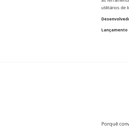
às ferrament
utilitários d
Desenvolved
Lançamento i
Porquê conv