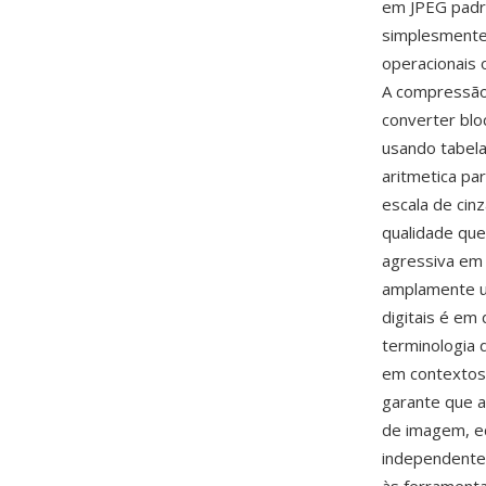
em JPEG padrã
simplesmente
operacionais
A compressão 
converter blo
usando tabela
aritmetica pa
escala de cin
qualidade que
agressiva em
amplamente u
digitais é em
terminologia 
em contextos 
garante que 
de imagem, ed
independenteme