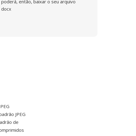
poderá, então, baixar o seu arquivo
docx
 JPEG
 padrão JPEG
padrão de
comprimidos