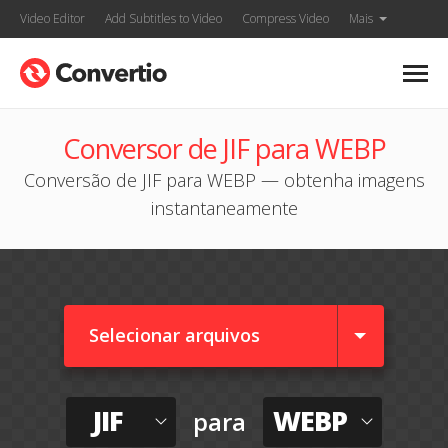
Video Editor
Add Subtitles to Video
Compress Video
Mais
Conversor de JIF para WEBP
Conversão de JIF para WEBP — obtenha imagens
instantaneamente
Selecionar arquivos
JIF
WEBP
para