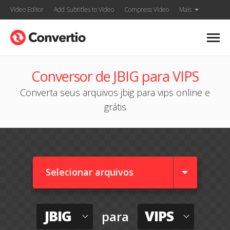
Video Editor
Add Subtitles to Video
Compress Video
Mais
Conversor de JBIG para VIPS
Converta seus arquivos jbig para vips online e
grátis
Selecionar arquivos
JBIG
VIPS
para