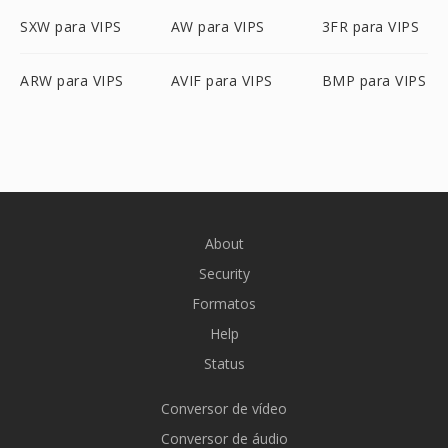
SXW para VIPS
AW para VIPS
3FR para VIPS
ARW para VIPS
AVIF para VIPS
BMP para VIPS
About
Security
Formatos
Help
Status
Conversor de vídeo
Conversor de áudio