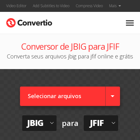
Video Editor
Add Subtitles to Video
Compress Video
Mais
Conversor de JBIG para JFIF
Converta seus arquivos jbig para jfif online e grátis
Selecionar arquivos
JBIG
JFIF
para