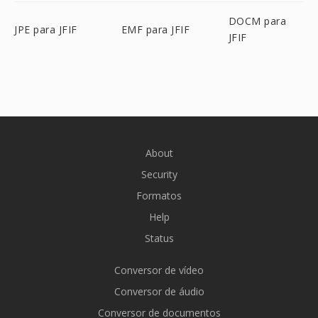
DOCM para
JPE para JFIF
EMF para JFIF
JFIF
About
Security
Formatos
Help
Status
Conversor de vídeo
Conversor de áudio
Conversor de documentos