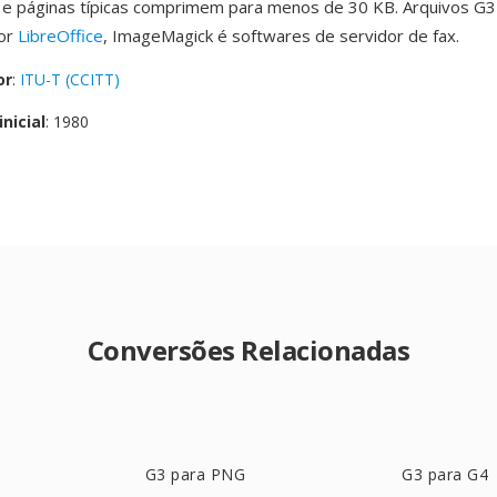
 e páginas típicas comprimem para menos de 30 KB. Arquivos G3
or
LibreOffice
, ImageMagick é softwares de servidor de fax.
or
:
ITU-T (CCITT)
nicial
: 1980
Conversões Relacionadas
G3 para PNG
G3 para G4