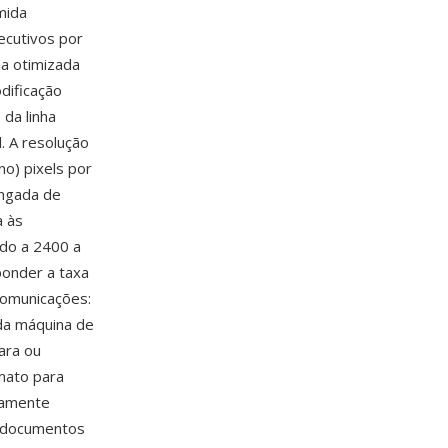
mida
ecutivos por
da otimizada
dificação
 da linha
. A resolução
no) pixels por
ongada de
a às
do a 2400 a
ponder a taxa
comunicações:
oda máquina de
ara ou
rmato para
camente
m documentos