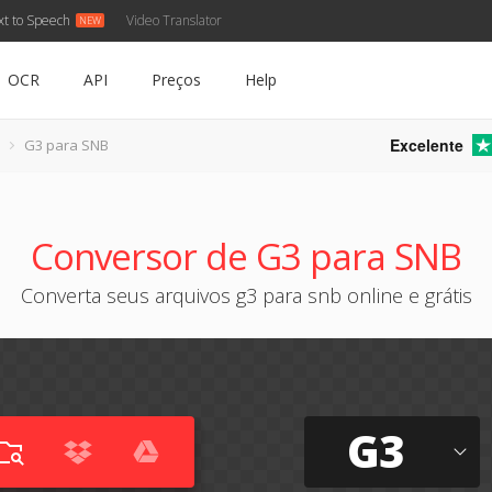
xt to Speech
Video Translator
OCR
API
Preços
Help
Excelente
G3 para SNB
Conversor de G3 para SNB
Converta seus arquivos g3 para snb online e grátis
G3