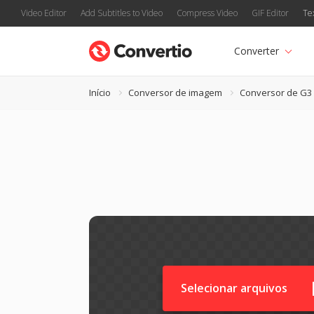
Video Editor
Add Subtitles to Video
Compress Video
GIF Editor
Te
Converter
Início
Conversor de imagem
Conversor de G3
Selecionar arquivos