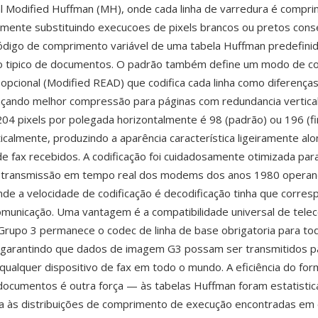
l Modified Huffman (MH), onde cada linha de varredura é compri
ente substituindo execucoes de pixels brancos ou pretos cons
ódigo de comprimento variável de uma tabela Huffman predefini
o tipico de documentos. O padrão também define um modo de co
 opcional (Modified READ) que codifica cada linha como diferenças
ançando melhor compressão para páginas com redundancia vertical
04 pixels por polegada horizontalmente é 98 (padrão) ou 196 (fi
icalmente, produzindo a aparência característica ligeiramente al
 fax recebidos. A codificação foi cuidadosamente otimizada par
e transmissão em tempo real dos modems dos anos 1980 operan
de a velocidade de codificação é decodificação tinha que corres
omunicação. Uma vantagem é a compatibilidade universal de tele
 Grupo 3 permanece o codec de linha de base obrigatoria para t
, garantindo que dados de imagem G3 possam ser transmitidos p
qualquer dispositivo de fax em todo o mundo. A eficiência do fo
documentos é outra força — às tabelas Huffman foram estatisti
ra às distribuições de comprimento de execução encontradas e