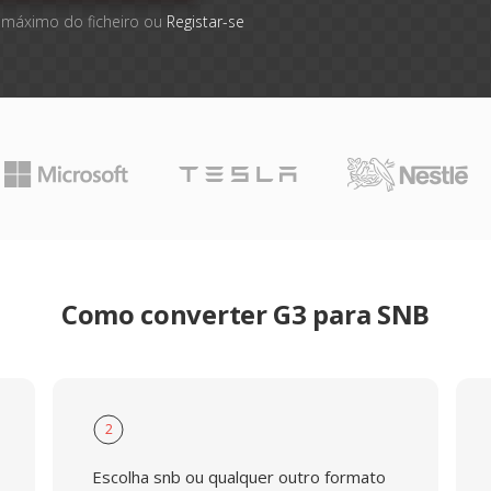
 máximo do ficheiro ou
Registar-se
Como converter G3 para SNB
2
Escolha snb ou qualquer outro formato