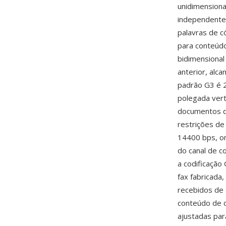
unidimensiona
independentem
palavras de c
para conteúd
bidimensional
anterior, alc
padrão G3 é 2
polegada vert
documentos de
restrições d
14400 bps, on
do canal de c
a codificação
fax fabricada
recebidos de 
conteúdo de 
ajustadas pa