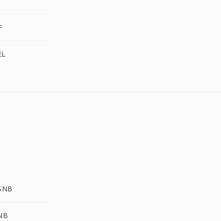
F
EL
 SNB
NB