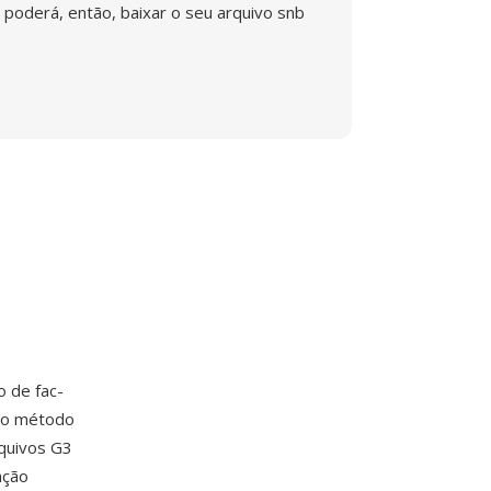
poderá, então, baixar o seu arquivo snb
 de fac-
mo método
rquivos G3
ação