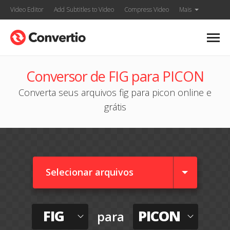
Video Editor
Add Subtitles to Video
Compress Video
Mais
Conversor de FIG para PICON
Converta seus arquivos fig para picon online e
grátis
Selecionar arquivos
FIG
PICON
para