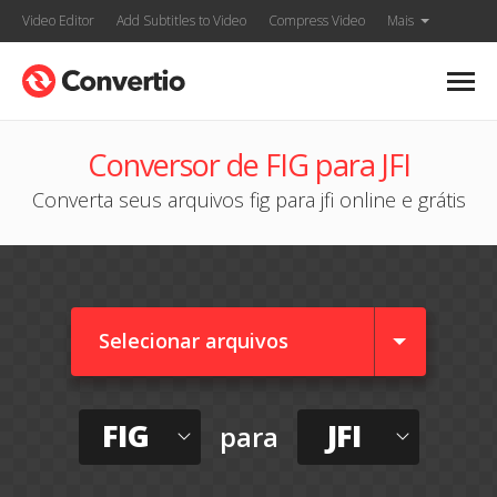
Video Editor
Add Subtitles to Video
Compress Video
Mais
Conversor de FIG para JFI
Converta seus arquivos fig para jfi online e grátis
Selecionar arquivos
FIG
JFI
para