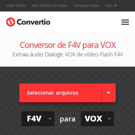
Video Editor
Add Subtitles to Video
Compress Video
Mais
Conversor de F4V para VOX
Extraia áudio Dialogic VOX de vídeo Flash F4V
Selecionar arquivos
F4V
VOX
para