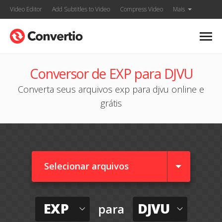
Video Editor
Add Subtitles to Video
Compress Video
Mais
Conversor de EXP para DJVU
Converta seus arquivos exp para djvu online e
grátis
Selecionar arquivos
EXP
DJVU
para