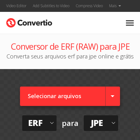
Video Editor
Add Subtitles to Video
Compress Video
Mais
Conversor de ERF (RAW) para JPE
Converta seus arquivos erf para jpe online e grátis
Selecionar arquivos
ERF
JPE
para