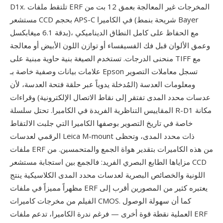
D1x. تلتقط ملفات ERF المخرجات غير المعالجة بعمق 12 بت من
مستشعر CCD بحجم APS-C في الكاميرا (شريحة بنمط Bayer
بدقة 6.1 ميغابكسل)، مع الحفاظ على كامل النطاق الديناميكي
وعمق الألوان قبل فك الفسيفساء أو توازن اللون الأبيض أو معالجة
منحنى الدرجات. تستخدم الصيغة بنية حاوية مبنية على TIFF مع
علامات بيانات وصفية خاصة بـ Epson تسجل معاملات التصوير
ومعلومات العدسة (المُدخلة يدوياً عبر حلقة فتحة العدسة، لأن
عدسات محدد المدى تفتقر إلى نقاط الاتصال الإلكترونية) وقراءات
المقاييس التناظرية الفريدة في الكاميرا. تحتل سلسلة R-D1 مكانة
خاصة في تاريخ التصوير بوصفها الكاميرا التي جلبت الالتقاط
الرقمي لعدسات Leica M-mount ذات محدد المدى، وتحظى
ملفات ERF من هذه الكاميرات بتقدير هواة الجمع والمتحمسين. من
مزاياها الطابع البصري الفريد: فالجمع بين استجابة مستشعر CCD
اللونية والخصائص البصرية لعدسات محدد المدى الكلاسيكية ينتج
مظهراً مميزاً في ملفات ERF يعتبره كثير من المصورين أقرب إلى
الفيلم من مخرجات كاميرات CMOS. كما أن سهولة الوصول
العملية نقطة قوة أخرى — فرغم ندرة الكاميرا، تدعم ملفات ERF