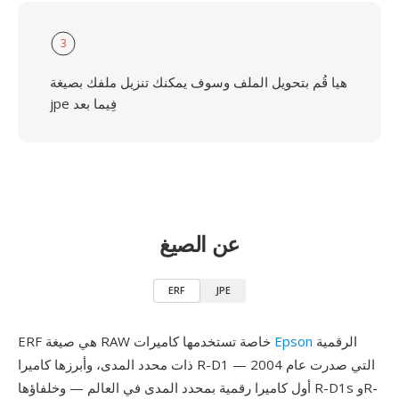
3
هيا قُم بتحويل الملف وسوف يمكنك تنزيل ملفك بصيغة
jpe فِيما بعد
عن الصيغ
ERF
JPE
الرقمية
Epson
ERF هي صيغة RAW خاصة تستخدمها كاميرات
ذات محدد المدى، وأبرزها كاميرا R-D1 التي صدرت عام 2004 —
أول كاميرا رقمية بمحدد المدى في العالم — وخلفاؤها R-D1s وR-