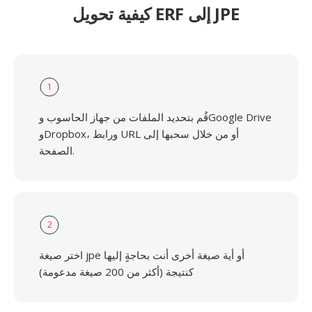
كيفية تحويل ERF إلى JPE
1
قُم بتحديد الملفات من جهاز الحاسوب وGoogle Drive
وDropbox، ورابط URL أو من خلال سحبها إلى
الصفحة.
2
اختر صيغة jpe أو أية صيغة أخرى أنت بحاجةٍ إليها
كنتيجة (أكثر من 200 صيغة مدعومة)