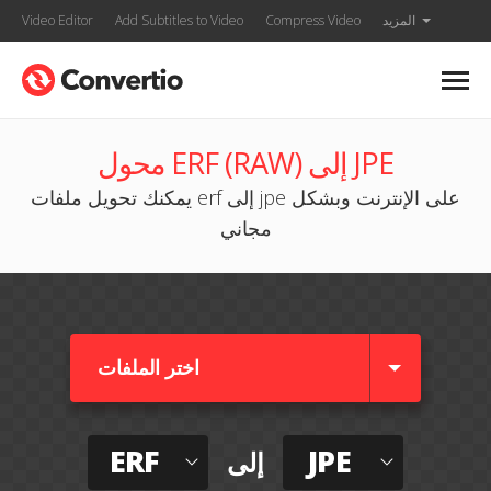
المزيد
Compress Video
Add Subtitles to Video
Video Editor
محول ERF (RAW) إلى JPE
يمكنك تحويل ملفات erf إلى jpe على الإنترنت وبشكل
مجاني
اختر الملفات
ERF
JPE
إلى