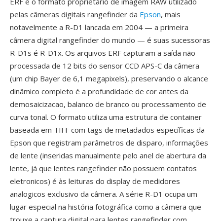
ERF é o formato proprietário de imagem RAW utilizado
pelas câmeras digitais rangefinder da
Epson
, mais
notavelmente a R-D1 lancada em 2004 — a primeira
câmera digital rangefinder do mundo — é suas sucessoras
R-D1s é R-D1x. Os arquivos ERF capturam a saída não
processada de 12 bits do sensor CCD APS-C da câmera
(um chip Bayer de 6,1 megapixels), preservando o alcance
dinâmico completo é a profundidade de cor antes da
demosaicizacao, balanco de branco ou processamento de
curva tonal. O formato utiliza uma estrutura de container
baseada em TIFF com tags de metadados específicas da
Epson que registram parâmetros de disparo, informações
de lente (inseridas manualmente pelo anel de abertura da
lente, já que lentes rangefinder não possuem contatos
eletronicos) é às leituras do display de medidores
analogicos exclusivo da câmera. A série R-D1 ocupa um
lugar especial na história fotográfica como a câmera que
trouxe a captura digital para lentes rangefinder com