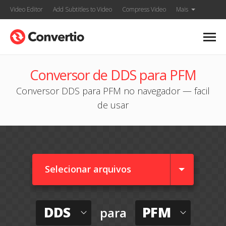
Video Editor
Add Subtitles to Video
Compress Video
Mais
Conversor de DDS para PFM
Conversor DDS para PFM no navegador — facil
de usar
Selecionar arquivos
DDS
PFM
para