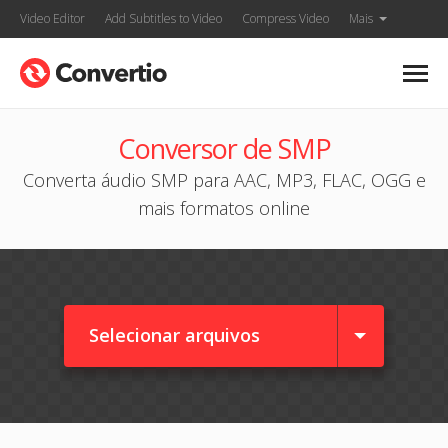
Video Editor
Add Subtitles to Video
Compress Video
Mais
Conversor de SMP
Converta áudio SMP para AAC, MP3, FLAC, OGG e
mais formatos online
Selecionar arquivos