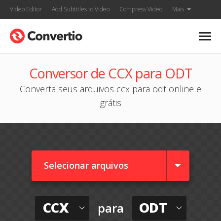
Video Editor
Add Subtitles to Video
Compress Video
Mais
Conversor de CCX para ODT
Converta seus arquivos ccx para odt online e
grátis
Selecionar arquivos
CCX
ODT
para