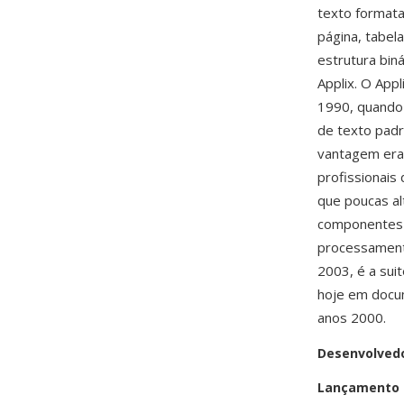
texto formata
página, tabel
estrutura bin
Applix. O Appl
1990, quando 
de texto pad
vantagem era 
profissionai
que poucas al
componentes d
processamento
2003, é a sui
hoje em docum
anos 2000.
Desenvolved
Lançamento i