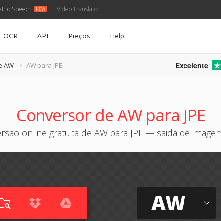
xt to Speech
Video Translator
OCR
API
Preços
Help
Excelente
e AW
AW para JPE
Conversor de AW para JPE
rsao online gratuita de AW para JPE — saida de image
AW