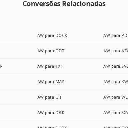
Conversões Relacionadas
AW para DOCX
AW para PD
AW para ODT
AW para A
P
AW para TXT
AW para SV
AW para MAP
AW para K
AW para GIF
AW para W
AW para DBK
AW para SX
AW para DOTX
AW para D