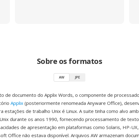
Sobre os formatos
AW
JPE
to de documento do Applix Words, o componente de processado
tório
Applix
(posteriormente renomeada Anyware Office), desenv
ara estações de trabalho Unix é Linux. A suite tinha como alvo am
Unix durante os anos 1990, fornecendo processamento de texto, 
pacidades de apresentação em plataformas como Solaris, HP-UX, 
soft Office não estava disponível. Arquivos AW armazenam docu