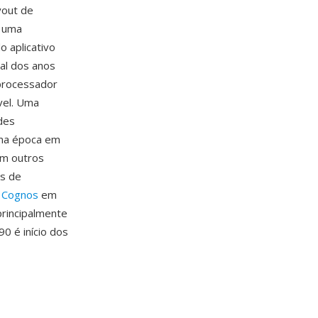
yout de
á uma
o aplicativo
nal dos anos
 processador
vel. Uma
des
uma época em
om outros
os de
a
Cognos
em
principalmente
0 é início dos