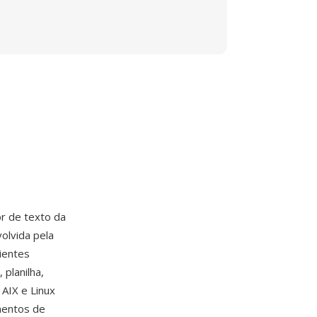
r de texto da
olvida pela
bientes
planilha,
AIX e Linux
mentos de