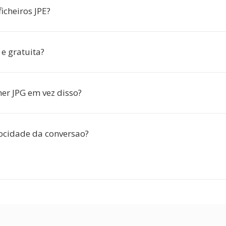
icheiros JPE?
e gratuita?
her JPG em vez disso?
locidade da conversao?