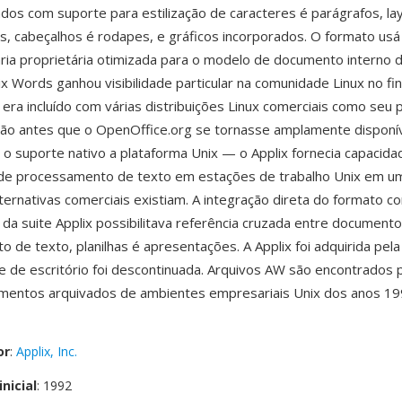
dos com suporte para estilização de caracteres é parágrafos, la
as, cabeçalhos é rodapes, e gráficos incorporados. O formato us
ária proprietária otimizada para o modelo de documento interno d
ix Words ganhou visibilidade particular na comunidade Linux no fi
era incluído com várias distribuições Linux comerciais como seu
rão antes que o OpenOffice.org se tornasse amplamente disponí
o suporte nativo a plataforma Unix — o Applix fornecia capacida
s de processamento de texto em estações de trabalho Unix em 
ternativas comerciais existiam. A integração direta do formato c
a suite Applix possibilitava referência cruzada entre document
 de texto, planilhas é apresentações. A Applix foi adquirida pel
te de escritório foi descontinuada. Arquivos AW são encontrados 
entos arquivados de ambientes empresariais Unix dos anos 199
or
:
Applix, Inc.
nicial
: 1992