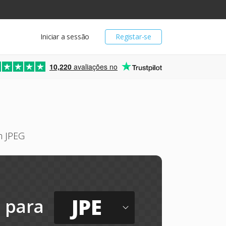
Iniciar a sessão
Registar-se
10,220
avaliações no
m JPEG
JPE
para