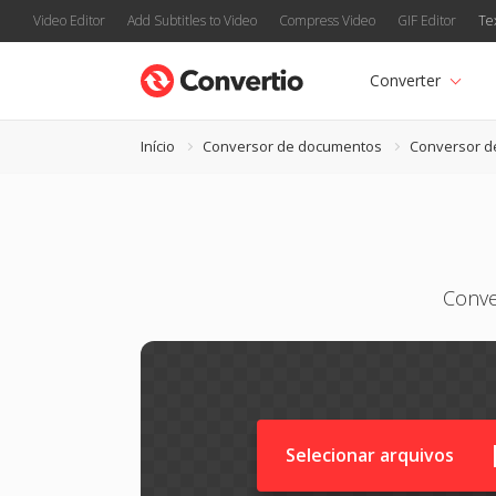
Video Editor
Add Subtitles to Video
Compress Video
GIF Editor
Te
Converter
Início
Conversor de documentos
Conversor d
Conve
Selecionar arquivos