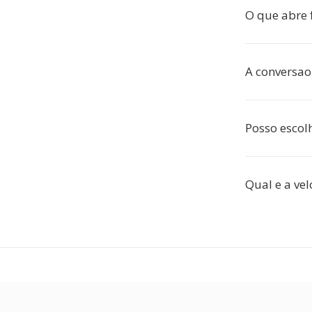
O que abre f
A conversao 
Posso escol
Qual e a ve