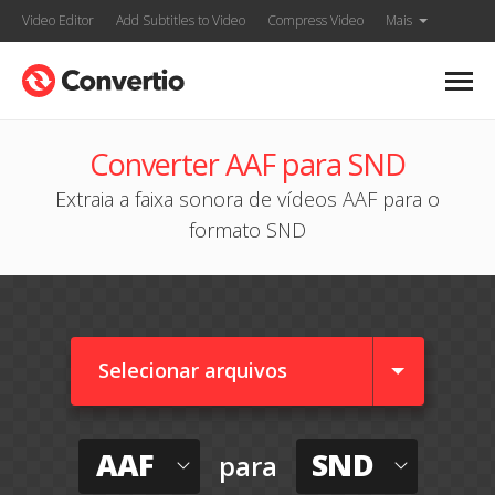
Video Editor
Add Subtitles to Video
Compress Video
Mais
Converter AAF para SND
Extraia a faixa sonora de vídeos AAF para o
formato SND
Selecionar arquivos
AAF
SND
para