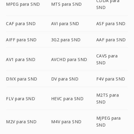
CDDA para
MPEG para SND
MTS para SND
SND
CAF para SND
AVI para SND
ASF para SND
AIFF para SND
3G2 para SND
AAF para SND
CAVS para
AV1 para SND
AVCHD para SND
SND
DIVX para SND
DV para SND
F4V para SND
M2TS para
FLV para SND
HEVC para SND
SND
MJPEG para
M2V para SND
M4V para SND
SND