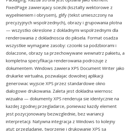
FixedPage zawierajacy sciezki (ksztalty wektorowe z
wypelnieniem i obrysem), glify (tekst umieszczony na
precyzyjnych wspolrzednych), obrazy i grupowania plotna
— wszystko okreslone z dokladnymi wspolrzednymi dla
renderowania z dokladnoscia do piksela. Format osadza
wszystkie wymagane zasoby: czcionki sa podzbiorami i
dolaczone, obrazy sa przechowywane wewnatrz pakietu, a
kompletna specyfikacja renderowania podrozuje z
dokumentem. Windows zawiera XPS Document Writer jako
drukarke wirtualna, pozwalajac dowolnej aplikacji
generowac wyjscie XPS przez standardowe okno
dialogowe drukowania. Zaleta jest dokladna wiernosc
wizualna — dokumenty XPS renderuja sie identycznie na
kazdej zgodnej przegladarce, poniewaz kazdy element
jest pozycjonowany bezwzglednie, bez wariancji
interpretacji. Natywna integracja z Windows to kolejny
atut: przeglądanie, tworzenie i drukowanie XPS sa