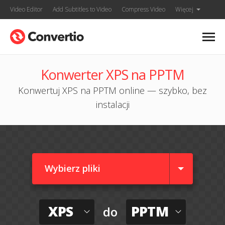
Video Editor
Add Subtitles to Video
Compress Video
Więcej
Konwerter XPS na PPTM
Konwertuj XPS na PPTM online — szybko, bez
instalacji
Wybierz pliki
XPS
PPTM
do